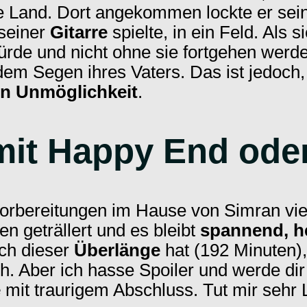
te Land. Dort angekommen lockte er sein
seiner
Gitarre
spielte, in ein Feld. Als s
rde und nicht ohne sie fortgehen werde
m Segen ihres Vaters. Das ist jedoch, 
en Unmöglichkeit
.
mit Happy End oder
rbereitungen im Hause von Simran viel
n geträllert und es bleibt
spannend, h
uch dieser
Überlänge
hat (192 Minuten)
h. Aber ich hasse Spoiler und werde dir 
e
mit traurigem Abschluss. Tut mir sehr 