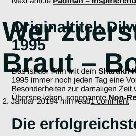
Next article
Padman – Inspirieren
Wer zuerst
Originaltitel: Di
1995
Braut – B
Das ist der Film mit dem
Sharukh 
1995 immer noch jeden Tag eine Vo
Besonderheiten zur damaligen Zeit
Übersee leben, sogenannte
Non-Re
2. Januar 2019
4 min read
1 comment
Die erfolgreichs