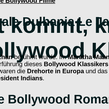
de Bollywood Filme
 kommt, kr
lwale Dulhania Le J
ollywood K
Khan
berühmt wurde. Im
Maratha Maan
rführung dieses
Bollywood Klassiker
 waren die
Drehorte in Europa
und das 
sident Indians
.
te Bollywood Roman