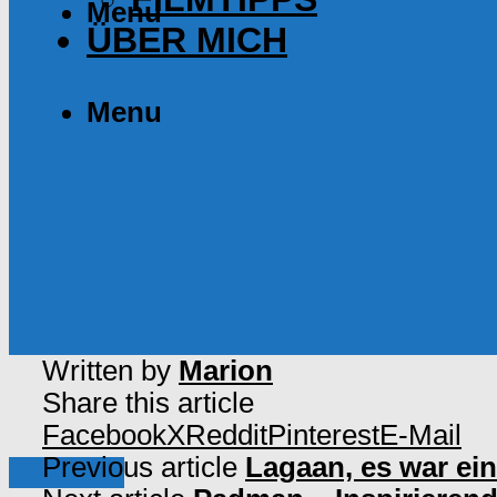
Menu
ÜBER MICH
Menu
Written by
Marion
Share this article
Facebook
X
Reddit
Pinterest
E-Mail
Previous article
Lagaan, es war ei
Filmtipps