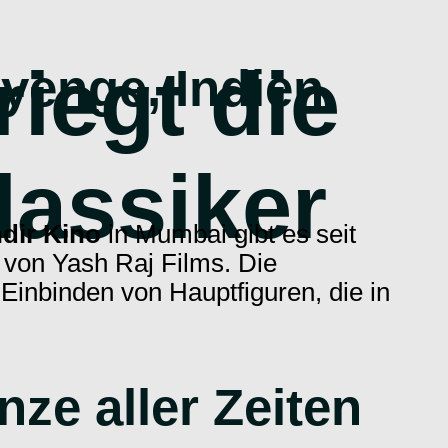
iegt die
ayenge, Indien
lassiker
dir Kino
in Mumbai gibt es seit
s
von Yash Raj Films. Die
Einbinden von Hauptfiguren, die in
ze aller Zeiten