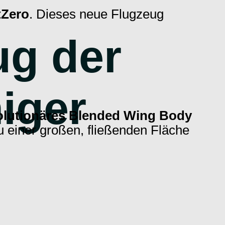
tZero
. Dieses neue Flugzeug
ug der
iger
olutionäres Blended Wing Body
u einer großen, fließenden Fläche