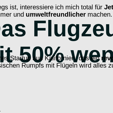
gs ist, interessiere ich mich total für
Je
ehmer und
umweltfreundlicher
machen.
Das Flugze
it 50% wen
es Startup aus Kalifornien, das ein
rev
ssischen Rumpfs mit Flügeln wird alles z
t