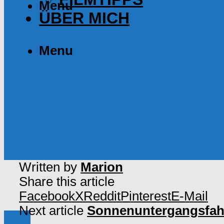
Menu
ÜBER MICH
Menu
Written by
Marion
Share this article
Facebook
X
Reddit
Pinterest
E-Mail
Next article
Sonnenuntergangsfahr
USA