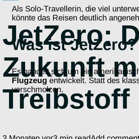
Als Solo-Travellerin, die viel unterwe
könnte das Reisen deutlich angen
JetZero: 
Was ist JetZero?
Zukunft m
Es handelt sich um ein amerikanisch
Flugzeug
entwickelt. Statt des kla
Treibstoff
verschmolzen.
3 Monaten vor
3 min read
Add commen