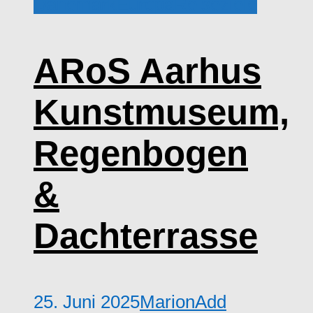
Dänemark
Europa
Reiseziele
ARoS Aarhus
Kunstmuseum,
Regenbogen
&
Dachterrasse
25. Juni 2025
Marion
Add