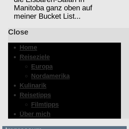
Manitoba ganz oben auf
meiner Bucket List...
Close
Home
Reiseziele
Europa
Nordamerika
Kulinarik
Reisetipps
Filmtipps
Über mich